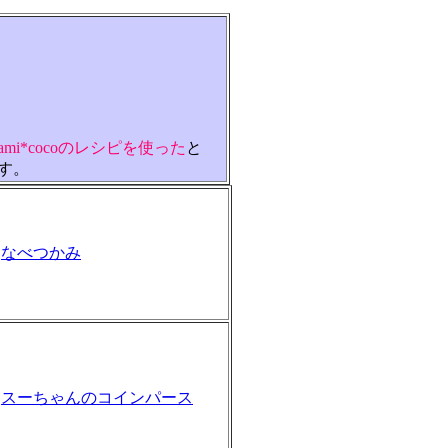
ami*cocoのレシピを使った
と
す。
なべつかみ
スーちゃんのコインパース